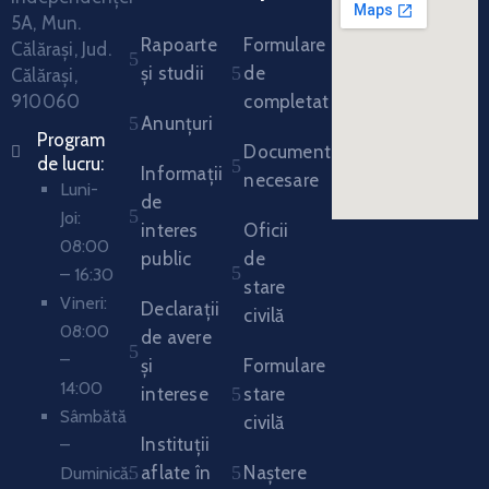
5A, Mun.
Rapoarte
Formulare
Călărași, Jud.
și studii
de
Călărași,
910060
completat
Anunțuri
Program
Documente
de lucru:
Informații
necesare
Luni-
de
Joi:
interes
Oficii
08:00
public
de
– 16:30
stare
Vineri:
Declarații
civilă
08:00
de avere
–
și
Formulare
14:00
interese
stare
Sâmbătă
civilă
Instituții
–
aflate în
Naștere
Duminică: