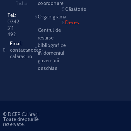
coordonare
Închis
Căsătorie
Tel.:
Organigrama
0242
Deces
311
Centrul de
492
resurse
Email:
bibliografice
contact@dcep-
în domeniul
calarasi.ro
guvernării
deschise
© DCEP Călărași.
Toate drepturile
rezervate.