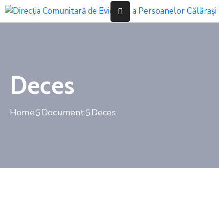
Acasă
Informații
Deces
De
Interes
Public
Home
Document
Deces
Despre
Stare
Civilă
Evidența
Persoanelor
Transparenta