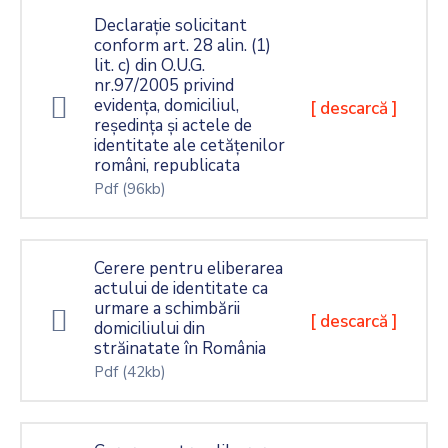
Declarație solicitant
conform art. 28 alin. (1)
lit. c) din O.U.G.
nr.97/2005 privind
evidența, domiciliul,
[ descarcă ]
reședința și actele de
identitate ale cetățenilor
români, republicata
Pdf
(96kb)
Cerere pentru eliberarea
actului de identitate ca
urmare a schimbării
[ descarcă ]
domiciliului din
străinatate în România
Pdf
(42kb)