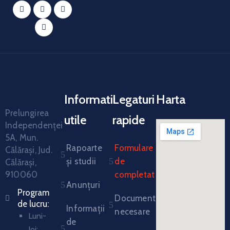
Informatii
Legaturi
Harta
Prelungirea
utile
rapide
Independenței
5A, Mun.
Rapoarte
Formulare
Călărași, Jud.
și studii
de
Călărași,
910060
completat
Anunțuri
Program
Documente
de lucru:
Informații
necesare
Luni-
de
Joi: