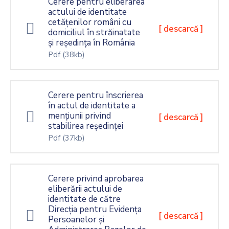
Cerere pentru eliberarea
actului de identitate
cetățenilor români cu
[ descarcă ]
domiciliul în străinatate
și reședința în România
Pdf
(38kb)
Cerere pentru înscrierea
în actul de identitate a
mențiunii privind
[ descarcă ]
stabilirea reședinței
Pdf
(37kb)
Cerere privind aprobarea
eliberării actului de
identitate de către
Direcția pentru Evidența
[ descarcă ]
Persoanelor și