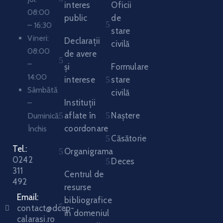
interes
Oficii
08:00
public
de
– 16:30
stare
Vineri:
Declarații
civilă
08:00
de avere
–
și
Formulare
14:00
interese
stare
Sâmbătă
civilă
Instituții
–
aflate în
Naștere
Duminică:
coordonare
Închis
Căsătorie
Tel.:
Organigrama
0242
Deces
311
Centrul de
492
resurse
Email:
bibliografice
contact@dcep-
în domeniul
calarasi.ro