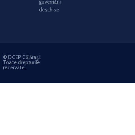
guvernării
deschise
© DCEP Călărași.
Toate drepturile
rezervate.