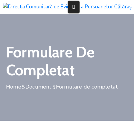
Acasă
Informații
Formulare De
De
Interes
Public
Completat
Despre
Home
Document
Formulare de completat
Stare
Civilă
Evidența
Persoanelor
Transparenta