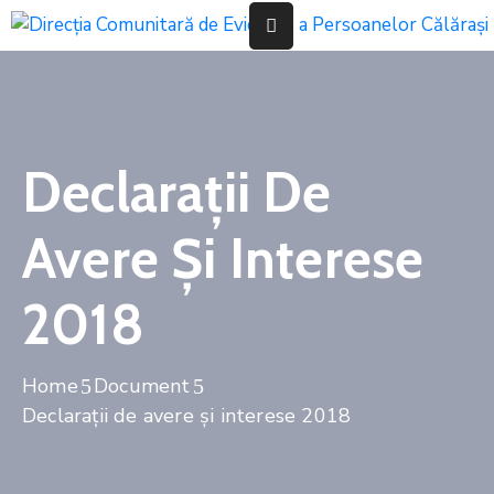
Acasă
Informații
Declarații De
De
Interes
Public
Avere Și Interese
Despre
2018
Stare
Civilă
Home
Document
Evidența
Declarații de avere și interese 2018
Persoanelor
Transparenta