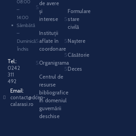
08:00
de avere
–
și
Formulare
14:00
interese
stare
Sâmbătă
civilă
Instituții
–
aflate în
Naștere
Duminică:
coordonare
Închis
Căsătorie
Tel.:
Organigrama
0242
Deces
311
Centrul de
492
resurse
Email:
bibliografice
contact@dcep-
în domeniul
calarasi.ro
guvernării
deschise