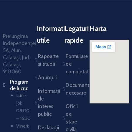
Informatii
Legaturi
Harta
Prelungirea
utile
rapide
Independenței
5A, Mun.
Rapoarte
Formulare
Călărași, Jud.
și studii
de
Călărași,
910060
completat
Anunțuri
Program
Documente
de lucru:
Informații
necesare
Luni-
de
Joi:
interes
Oficii
08:00
public
de
– 16:30
stare
Vineri:
Declarații
civilă