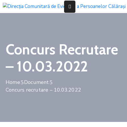
Acasă
Informații
Concurs Recrutare
De
Interes
Public
– 10.03.2022
Despre
Home
Document
Stare
Concurs recrutare – 10.03.2022
Civilă
Evidența
Persoanelor
Transparenta