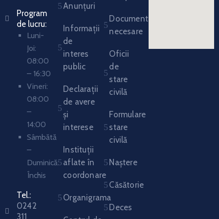
Anunțuri
Program
Documente
de lucru:
Informații
necesare
Luni-
de
Joi:
interes
Oficii
08:00
public
de
– 16:30
stare
Vineri:
Declarații
civilă
08:00
de avere
–
și
Formulare
14:00
interese
stare
Sâmbătă
civilă
Instituții
–
aflate în
Naștere
Duminică:
coordonare
Închis
Căsătorie
Tel.:
Organigrama
0242
Deces
311