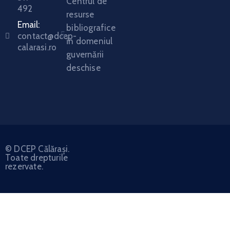
Centrul de
492
resurse
Email:
bibliografice
contact@dcep-
în domeniul
calarasi.ro
guvernării
deschise
© DCEP Călărași.
Toate drepturile
rezervate.