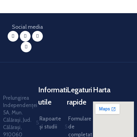
Social media
Informatii
Legaturi
Harta
Prelungirea
utile
rapide
Independenței
5A, Mun.
Rapoarte
Formulare
Călărași, Jud.
și studii
de
Călărași,
910060
completat